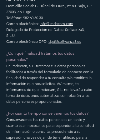
Domicilio Social: Cl. Túnel de Oural, nº 80, Bajo, CP
27003, en Lugo.
Teléfono:
982 60 30 30
Correo electrónico:
info@imdecarn.com
Delegado de Protección de Datos: Softwariza3,
S.L.U.
Correo electrónico DPD:
dpd@softwariza3.es
¿Con qué finalidad tratamos tus datos
personales?
En Imdecarn, S.L. tratamos tus datos personales
facilitados a través del formulario de contacto con la
finalidad de responder a tu consulta y/o remitirte la
información que nos solicites. Así mismo, te
informamos de que Imdecarn, S.L. no llevará a cabo
toma de decisiones automatizas con relación a los
datos personales proporcionados.
¿Por cuánto tiempo conservaremos tus datos?
Conservaremos tus datos personales en tanto y
cuanto sean necesarios para responder a tu solicitud
de información o consulta, procediendo a su
supresión una vez dejan de tener utilidad para la