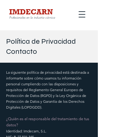
IMDECARN
Profesionales en la industria cárnica
Política de Privacidad
Contacto
La siguiente política de privacidad está destinada a
informarte sobre cómo usamos tu información
personal cumpliendo con las disposiciones y
requisitos del Reglamento General Europeo de
Protección de Datos (RGPD) y la Ley Orgánica de
Protección de Datos y Garantía de los Derechos
Digitales (LOPDGDD).
¿Quién es el responsable del tratamiento de tus
datos?
Identidad: Imdecarn, S.L.
NIF: B-27.501.345