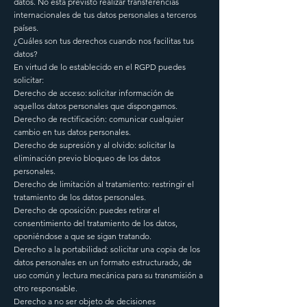
datos. No está previsto realizar transferencias
internacionales de tus datos personales a terceros
países.
¿Cuáles son tus derechos cuando nos facilitas tus
datos?
En virtud de lo establecido en el RGPD puedes
solicitar:
Derecho de acceso: solicitar información de
aquellos datos personales que dispongamos.
Derecho de rectificación: comunicar cualquier
cambio en tus datos personales.
Derecho de supresión y al olvido: solicitar la
eliminación previo bloqueo de los datos
personales.
Derecho de limitación al tratamiento: restringir el
tratamiento de los datos personales.
Derecho de oposición: puedes retirar el
consentimiento del tratamiento de los datos,
oponiéndose a que se sigan tratando.
Derecho a la portabilidad: solicitar una copia de los
datos personales en un formato estructurado, de
uso común y lectura mecánica para su transmisión a
otro responsable.
Derecho a no ser objeto de decisiones