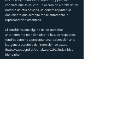
concreta que se solicita. En el caso de ejercitarse en
nombre de otra persona, se deberá adjuntar un
documento que acredite fehacientemente la
representación ostentada.
Si consideras que alguno de los derechos
anteriormente mencionados no ha sido respetado,
tendrás derecho a presentar una reclamación ante
la Agencia Española de Protección de Datos.
(
https://www.agpd.es/portalwebAGPD/index-ides-
idphp.php
).
info@imdecarn.com
IMDECARN
+34 982 60 30 30
C/ Tunel de Oural, 80 Bj. Izq.
Lugo · 27003
Información de contacto
El equipo de soporte responderá tus
preguntas, por favor usa este formulario o
contáctanos por correo o teléfono.