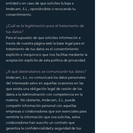
entidad o en caso de que solicites la baja a
Imdecarn, S.L., oponiéndote o revocando tu
consentimiento.
¿Cuál es la legitimación para el tratamiento de
tus datos?
Para el supuesto de que solicites información a
través de nuestra página web la base legal para el
tratamiento de tus datos es el consentimiento
explícito e inequívoco que nos facilitas mediante la
aceptación explícita de esta política de privacidad.
¿A qué destinatarios se comunicarán tus datos?
Imdecarn, S.L. no comunicará los datos personales
del interesado salvo en aquellas ocasiones en las
que exista una obligación legal de cesión de los
datos a la Administración con competencia en la
materia. No obstante, Imdecarn, S.L. puede
compartir información personal con aquellas
empresas o colaboradores que son esenciales para
remitirte la información que nos solicitas, estos
colaboradores han suscrito un contrato que
garantiza la confidencialidad y seguridad de tus