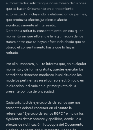
automatizadas: solicitar que no se tomen decisiones
que se basen únicamente en el tratamiento
automatizado, incluyendo la elaboración de perfiles,
que produzca efectos jurídicos o afecte
significativamente al interesado.
Derecho a retirar tu consentimiento: en cualquier
momento sin que ello anule la legitimación de los
tratamientos que se hayan efectuado desde que se
otorgó el consentimiento hasta que lo hayas
retirado.
Por ello, Imdecarn, S.L. te informa que, en cualquier
momento y de forma gratuita, puedes ejercitar los
antedichos derechos mediante la solicitud de los
modelos pertinentes en el correo electrónico o en
la dirección indicada en el primer punto de la
presente política de privacidad.
Cada solicitud de ejercicio de derechos que nos
presentes deberá contener en el asunto la
referencia “Ejercicio derechos RGPD” e incluir los
siguientes datos: nombre y apellidos, domicilio a
efectos de notificación, fotocopia del Documento
Nacional de Identidad o Pasaporte, y petición