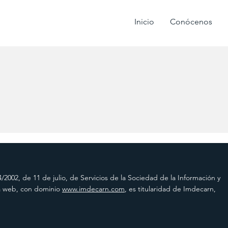
Inicio
Conócenos
/2002, de 11 de julio, de Servicios de la Sociedad de la Información y
na web, con dominio
www.imdecarn.com
, es titularidad de Imdecarn,