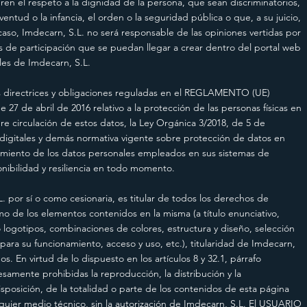
ren el respeto a la dignidad de la persona, que sean discriminatorios,
entud o la infancia, el orden o la seguridad pública o que, a su juicio,
caso, Imdecarn, S.L. no será responsable de las opiniones vertidas por
tas de participación que se puedan llegar a crear dentro del portal web
ales de Imdecarn, S.L.
directrices y obligaciones reguladas en el REGLAMENTO (UE)
abril de 2016 relativo a la protección de las personas físicas en
bre circulación de estos datos, la Ley Orgánica 3/2018, de 5 de
digitales y demás normativa vigente sobre protección de datos en
tamiento de los datos personales empleados en sus sistemas de
onibilidad y resiliencia en todo momento.
r sí o como cesionaria, es titular de todos los derechos de
mo de los elementos contenidos en la misma (a título enunciativo,
 logotipos, combinaciones de colores, estructura y diseño, selección
ra su funcionamiento, acceso y uso, etc.), titularidad de Imdecarn,
s. En virtud de lo dispuesto en los artículos 8 y 32.1, párrafo
amente prohibidas la reproducción, la distribución y la
sposición, de la totalidad o parte de los contenidos de esta página
lquier medio técnico, sin la autorización de Imdecarn, S.L. El USUARIO