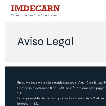
IMDECARN
Profesionales en la industria cárnica
Aviso Legal
En cumplimiento de lo establecido en el Art. 10 de la Ley 34
Comercio Electrónico (LSSI-CE), se informa que esta pági
S.L.
La responsable del servicio prestado a través de la Web es:
Imdecarn, S.L.