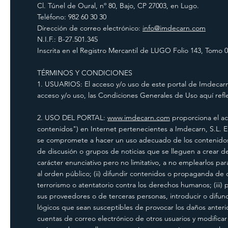
Cl. Túnel de Oural, nº 80, Bajo, CP 27003, en Lugo.
Teléfono: 982 60 30 30
Dirección de correo electrónico:
info@imdecarn.com
N.I.F.: B-27.501.345
Inscrita en el Registro Mercantil de LUGO Folio 143, Tomo 0
TÉRMINOS Y CONDICIONES
1. USUARIOS: El acceso y/o uso de este portal de Imdecar
acceso y/o uso, las Condiciones Generales de Uso aquí refl
2. USO DEL PORTAL:
www.imdecarn.com
proporciona el acc
contenidos") en Internet pertenecientes a Imdecarn, S.L. 
se compromete a hacer un uso adecuado de los contenidos y
de discusión o grupos de noticias que se lleguen a crear de
carácter enunciativo pero no limitativo, a no emplearlos para (
al orden público; (ii) difundir contenidos o propaganda de c
terrorismo o atentatorio contra los derechos humanos; (iii) 
sus proveedores o de terceras personas, introducir o difundi
lógicos que sean susceptibles de provocar los daños anterior
cuentas de correo electrónico de otros usuarios y modifica