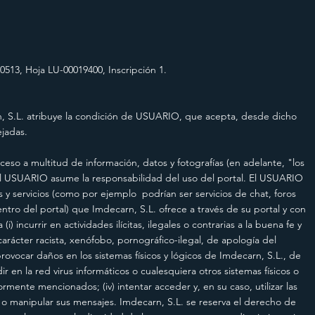
0513, Hoja LU-00019400, Inscripción 1.
n, S.L. atribuye la condición de USUARIO, que acepta, desde dicho
ejadas.
eso a multitud de información, datos y fotografías (en adelante, "los
El USUARIO asume la responsabilidad del uso del portal. El USUARIO
 servicios (como por ejemplo podrían ser servicios de chat, foros
ntro del portal) que Imdecarn, S.L. ofrece a través de su portal y con
i) incurrir en actividades ilícitas, ilegales o contrarias a la buena fe y
arácter racista, xenófobo, pornográfico-ilegal, de apología del
provocar daños en los sistemas físicos y lógicos de Imdecarn, S.L., de
r en la red virus informáticos o cualesquiera otros sistemas físicos o
mente mencionados; (iv) intentar acceder y, en su caso, utilizar las
r o manipular sus mensajes. Imdecarn, S.L. se reserva el derecho de