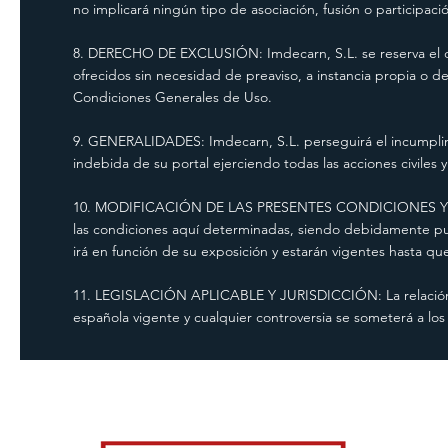
no implicará ningún tipo de asociación, fusión o participac
8. DERECHO DE EXCLUSIÓN: Imdecarn, S.L. se reserva el dere
ofrecidos sin necesidad de preaviso, a instancia propia o d
Condiciones Generales de Uso.
9. GENERALIDADES: Imdecarn, S.L. perseguirá el incumplimi
indebida de su portal ejerciendo todas las acciones civil
10. MODIFICACIÓN DE LAS PRESENTES CONDICIONES Y DU
las condiciones aquí determinadas, siendo debidamente pub
irá en función de su exposición y estarán vigentes hasta 
11. LEGISLACIÓN APLICABLE Y JURISDICCIÓN: La relación e
española vigente y cualquier controversia se someterá a lo