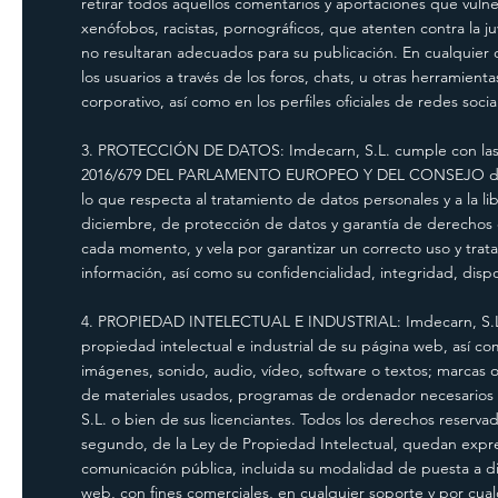
retirar todos aquellos comentarios y aportaciones que vulne
xenófobos, racistas, pornográficos, que atenten contra la juv
no resultaran adecuados para su publicación. En cualquier 
los usuarios a través de los foros, chats, u otras herramien
corporativo, así como en los perfiles oficiales de redes soci
3. PROTECCIÓN DE DATOS: Imdecarn, S.L. cumple con las 
2016/679 DEL PARLAMENTO EUROPEO Y DEL CONSEJO de 27 de 
lo que respecta al tratamiento de datos personales y a la li
diciembre, de protección de datos y garantía de derechos 
cada momento, y vela por garantizar un correcto uso y tra
información, así como su confidencialidad, integridad, disp
4. PROPIEDAD INTELECTUAL E INDUSTRIAL: Imdecarn, S.L. po
propiedad intelectual e industrial de su página web, así co
imágenes, sonido, audio, vídeo, software o textos; marcas o
de materiales usados, programas de ordenador necesarios pa
S.L. o bien de sus licenciantes. Todos los derechos reservado
segundo, de la Ley de Propiedad Intelectual, quedan expres
comunicación pública, incluida su modalidad de puesta a di
web, con fines comerciales, en cualquier soporte y por cua