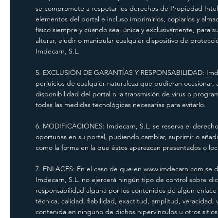
se compromete a respetar los derechos de Propiedad Intelect
elementos del portal e incluso imprimirlos, copiarlos y alm
físico siempre y cuando sea, única y exclusivamente, para 
alterar, eludir o manipular cualquier dispositivo de protec
Imdecarn, S.L.
5. EXCLUSIÓN DE GARANTÍAS Y RESPONSABILIDAD: Imdecarn
perjuicios de cualquier naturaleza que pudieran ocasionar, a
disponibilidad del portal o la transmisión de virus o progr
todas las medidas tecnológicas necesarias para evitarlo.
6. MODIFICACIONES: Imdecarn, S.L. se reserva el derecho d
oportunas en su portal, pudiendo cambiar, suprimir o añadir
como la forma en la que éstos aparezcan presentados o loca
7. ENLACES: En el caso de que en
www.imdecarn.com
se d
Imdecarn, S.L. no ejercerá ningún tipo de control sobre dic
responsabilidad alguna por los contenidos de algún enlace p
técnica, calidad, fiabilidad, exactitud, amplitud, veracidad,
contenida en ninguno de dichos hipervínculos u otros sitios