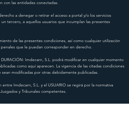
ión con las entidades conectadas.
cho a denegar o retirar el acceso a portal y/o los servicios
e un tercero, a aquellos usuarios que incumplan las presentes
ento de las presentes condiciones, así como cualquier utilización
es y penales que le puedan corresponder en derecho.
RACIÓN: Imdecarn, S.L. podrá modificar en cualquier momento
licadas como aquí aparecen. La vigencia de las citadas condiciones
que sean modificadas por otras debidamente publicadas.
ntre Imdecarn, S.L. y el USUARIO se regirá por la normativa
s Juzgados y Tribunales competentes.